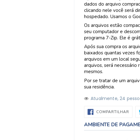
dados do arquivo comprad
clicando nele você será di
hospedado. Usamos o Goo
Os arquivos estão compac
seu computador e descomp
programa 7-Zip. Ele é grá
Após sua compra os arquiv
baixados quantas vezes fo
arquivos em um local segu
arquivos, será necessário
mesmos.
Por se tratar de um arquiv
sua residência.
Atualmente,
2
4
pesso
COMP
COMPARTILHAR
NO
FACE
AMBIENTE DE PAGAM