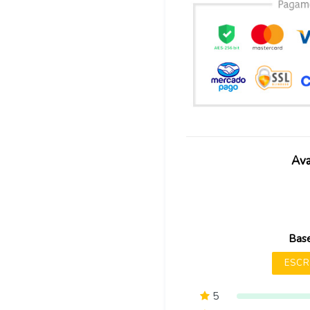
Ava
Base
ESCR
5