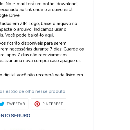
o. No e-mail terá um botão 'download',
recionado ao link onde o arquivo está
gle Drive.
tados em ZIP. Logo, baixe o arquivo no
acte o arquivo. Indicamos usar o
tis. Você pode baixá-lo
aqui
.
os ficarão disponíveis para serem
rem necessárias durante 7 dias. Guarde os
ro, após 7 dias não reenviamos os
 realizar uma nova compra caso apague os
o digital você não receberá nada físico em
as estão de olho nesse produto
ARTILHAR
TWEETAR
PIN
TWEETAR
PINTEREST
NO
BOOK
PINTEREST
ENTO SEGURO