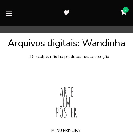
Pular
para
0
CA
CA
o
expandir/colapsar
conteúdo
Arquivos digitais: Wandinha
Desculpe, não há produtos nesta coleção
MENU PRINCIPAL