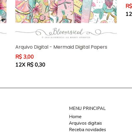
Pr
R$
no
12
Arquivo Digital - Mermaid Digital Papers
Preço
R$ 3,00
normal
12X R$ 0,30
MENU PRINCIPAL
Home
Arquivos digitais
Receba novidades