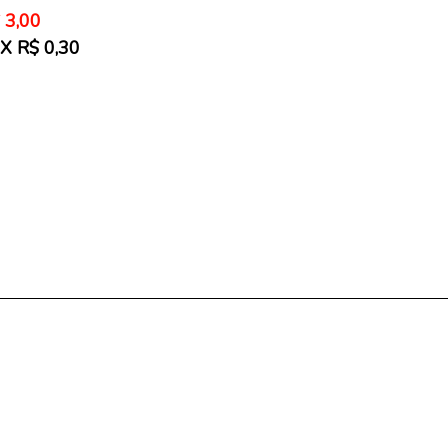
eço
 3,00
rmal
X R$ 0,30