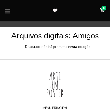
Pular
para
0
CA
CA
o
expandir/colapsar
conteúdo
Arquivos digitais: Amigos
Desculpe, não há produtos nesta coleção
MENU PRINCIPAL