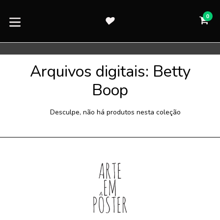
Pular
para
0
CA
CA
o
expandir/colapsar
conteúdo
Arquivos digitais: Betty
Boop
Desculpe, não há produtos nesta coleção