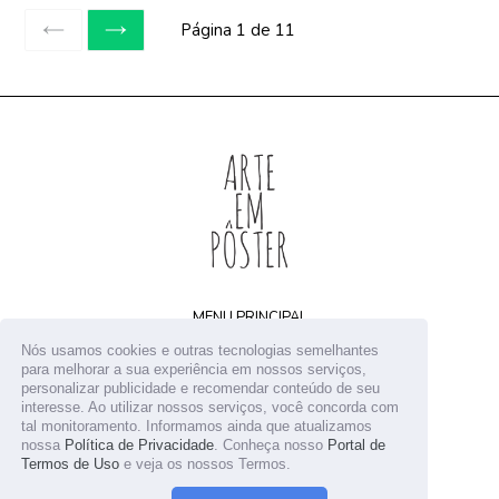
Página 1 de 11
ANTERIOR
SEGUINTE
MENU PRINCIPAL
Home
Nós usamos cookies e outras tecnologias semelhantes
Arquivos digitais
para melhorar a sua experiência em nossos serviços,
personalizar publicidade e recomendar conteúdo de seu
Receba novidades
interesse. Ao utilizar nossos serviços, você concorda com
Contato
tal monitoramento. Informamos ainda que atualizamos
nossa
Política de Privacidade
. Conheça nosso
Portal de
Termos de Uso
e veja os nossos Termos.
© 2026
Arte em Pôster