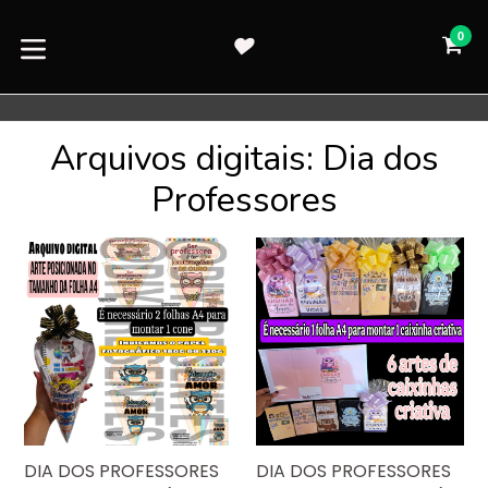
Pular
para
0
CA
CA
o
expandir/colapsar
conteúdo
Arquivos digitais: Dia dos
Professores
DIA DOS PROFESSORES
DIA DOS PROFESSORES