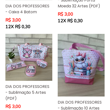
- Sublimação Porta
DIA DOS PROFESSORES
Moeda 32 Artes (PDF)
- Caixa 4 Batom
Preço
R$ 3,00
normal
Preço
R$ 3,00
12X R$ 0,30
normal
12X R$ 0,30
DIA DOS PROFESSORES
- Sublimação 5 Artes
(PDF)
DIA DOS PROFESSORES
Preço
R$ 3,00
- Sublimação 10 Artes