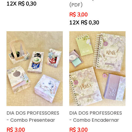
normal
12X R$ 0,30
(PDF)
Preço
R$ 3,00
normal
12X R$ 0,30
DIA DOS PROFESSORES
DIA DOS PROFESSORES
- Combo Presentear
- Combo Encadernar
Preço
Preço
R$ 3,00
R$ 3,00