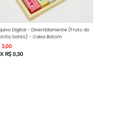
quivo Digital - Divertidamente (Fruto do
pírito Santo) - Caixa Batom
eço
 3,00
rmal
X R$ 0,30