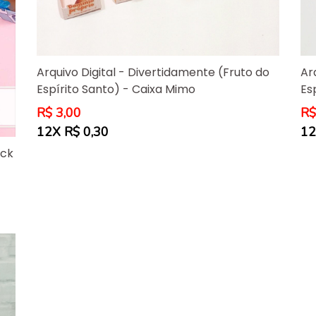
Arquivo Digital - Divertidamente (Fruto do
Ar
Espírito Santo) - Caixa Mimo
Es
Preço
Pr
R$ 3,00
R$
normal
no
12X R$ 0,30
12
ack