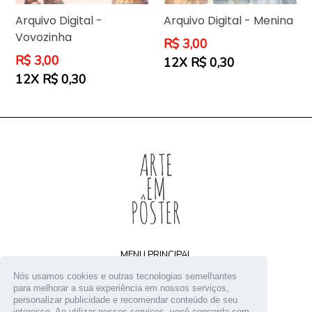
Arquivo Digital -
Arquivo Digital - Menina
Vovozinha
Preço
R$ 3,00
normal
Preço
R$ 3,00
12X R$ 0,30
normal
12X R$ 0,30
MENU PRINCIPAL
Home
Nós usamos cookies e outras tecnologias semelhantes
Arquivos digitais
para melhorar a sua experiência em nossos serviços,
personalizar publicidade e recomendar conteúdo de seu
Receba novidades
interesse. Ao utilizar nossos serviços, você concorda com