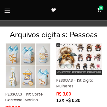
Pular
para
0
CA
CA
o
expandir/colapsar
conteúdo
Arquivos digitais: Pessoas
PESSOAS - Kit Digital
Mulheres
Preço
R$ 3,00
PESSOAS - Kit Corte
normal
Carrossel Menino
12X R$ 0,30