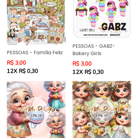
PESSOAS - GABZ-
PESSOAS - Família Feliz
Bakery Girls
Preço
R$ 3,00
Preço
R$ 3,00
normal
normal
12X R$ 0,30
12X R$ 0,30