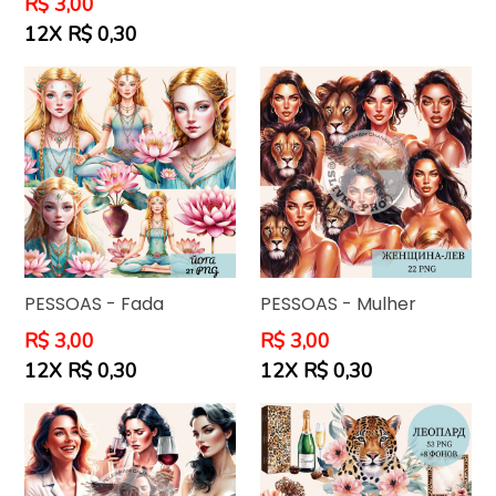
Preço
R$ 3,00
normal
12X R$ 0,30
PESSOAS - Fada
PESSOAS - Mulher
Preço
Preço
R$ 3,00
R$ 3,00
normal
normal
12X R$ 0,30
12X R$ 0,30