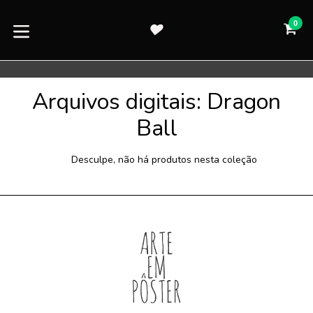
Pular
para
0
CA
CA
o
expandir/colapsar
conteúdo
Arquivos digitais: Dragon
Ball
Desculpe, não há produtos nesta coleção