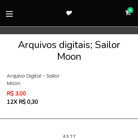
Pular
para
0
CA
CA
o
expandir/colapsar
conteúdo
Arquivos digitais; Sailor
Moon
Arquivo Digital - Sailor
Moon
Preço
R$ 3,00
normal
12X R$ 0,30