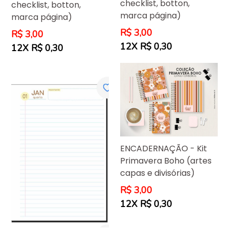
checklist, botton,
checklist, botton,
marca página)
marca página)
Preço
R$ 3,00
Preço
R$ 3,00
normal
normal
12X R$ 0,30
12X R$ 0,30
ENCADERNAÇÃO - Kit
Primavera Boho (artes
capas e divisórias)
Preço
R$ 3,00
normal
12X R$ 0,30