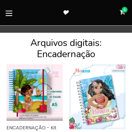
Pular
para
0
CA
CA
o
expandir/colapsar
conteúdo
Arquivos digitais:
Encadernação
ENCADERNAÇÃO - Kit