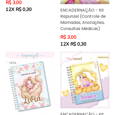
Preço
R$ 3,00
normal
12X R$ 0,30
ENCADERNAÇÃO - Kit
Rapunzel (Controle de
Mamadas, Anotações,
Consultas Médicas)
Preço
R$ 3,00
normal
12X R$ 0,30
ENCADERNAÇÃO - Kit