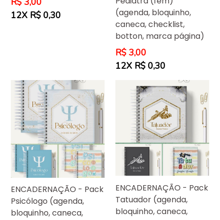
Pediatra (fem)
Preço
R$ 3,00
normal
(agenda, bloquinho,
12X R$ 0,30
caneca, checklist,
botton, marca página)
Preço
R$ 3,00
normal
12X R$ 0,30
ENCADERNAÇÃO - Pack
ENCADERNAÇÃO - Pack
Tatuador (agenda,
Psicólogo (agenda,
bloquinho, caneca,
bloquinho, caneca,