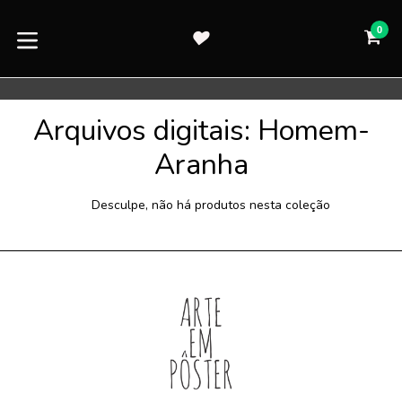
Pular
para
0
CA
CA
o
expandir/colapsar
conteúdo
Arquivos digitais: Homem-
Aranha
Desculpe, não há produtos nesta coleção