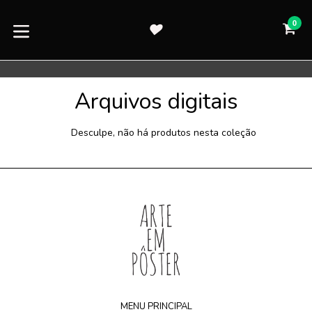
Pular
para
0
CA
CA
o
expandir/colapsar
conteúdo
Arquivos digitais
Desculpe, não há produtos nesta coleção
MENU PRINCIPAL