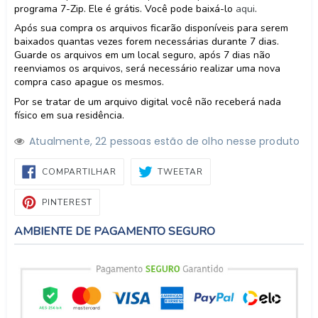
programa 7-Zip. Ele é grátis. Você pode baixá-lo
aqui
.
Após sua compra os arquivos ficarão disponíveis para serem
baixados quantas vezes forem necessárias durante 7 dias.
Guarde os arquivos em um local seguro, após 7 dias não
reenviamos os arquivos, será necessário realizar uma nova
compra caso apague os mesmos.
Por se tratar de um arquivo digital você não receberá nada
físico em sua residência.
Atualmente,
2
2
pessoas estão de olho nesse produto
COMPARTILHAR
TWEETAR
COMPARTILHAR
TWEETAR
NO
FACEBOOK
PIN
PINTEREST
NO
PINTEREST
AMBIENTE DE PAGAMENTO SEGURO