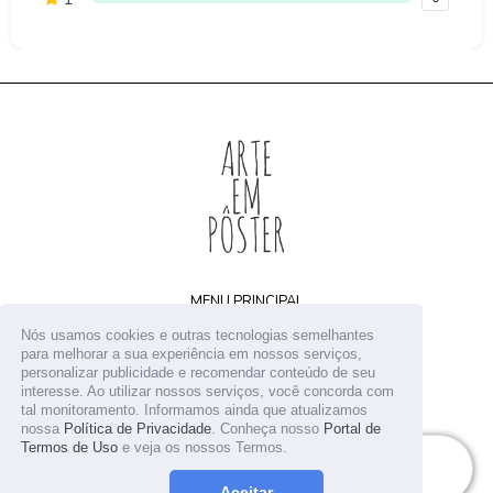
MENU PRINCIPAL
Home
Nós usamos cookies e outras tecnologias semelhantes
Arquivos digitais
para melhorar a sua experiência em nossos serviços,
personalizar publicidade e recomendar conteúdo de seu
Receba novidades
interesse. Ao utilizar nossos serviços, você concorda com
Contato
tal monitoramento. Informamos ainda que atualizamos
nossa
Política de Privacidade
. Conheça nosso
Portal de
Termos de Uso
e veja os nossos Termos.
© 2026
Arte em Pôster
ADICIONAR AO CARRINHO
Aceitar