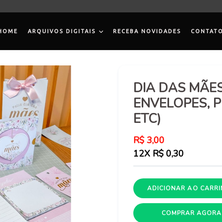
HOME
ARQUIVOS DIGITAIS
RECEBA NOVIDADES
CONTAT
DIA DAS MÃES
ENVELOPES, 
ETC)
Preço
R$ 3,00
normal
12X R$ 0,30
ADICIONAR AO CARR
COMPRAR AGORA