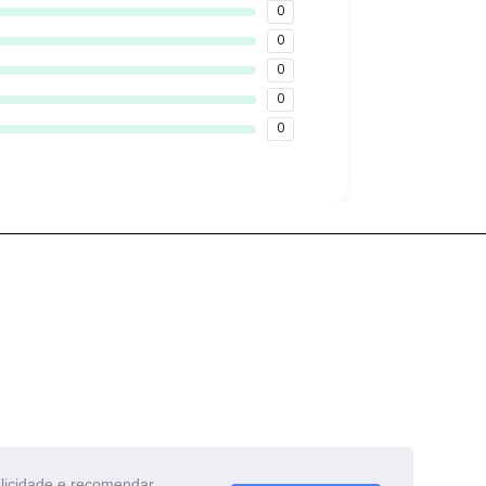
0
0
0
0
0
blicidade e recomendar