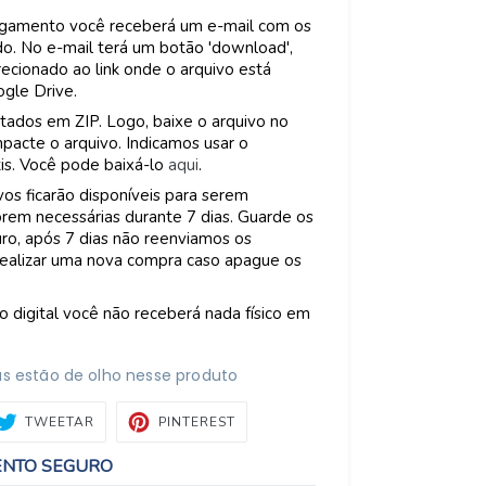
agamento você receberá um e-mail com os
o. No e-mail terá um botão 'download',
recionado ao link onde o arquivo está
gle Drive.
tados em ZIP. Logo, baixe o arquivo no
acte o arquivo. Indicamos usar o
tis. Você pode baixá-lo
aqui
.
os ficarão disponíveis para serem
rem necessárias durante 7 dias. Guarde os
ro, após 7 dias não reenviamos os
 realizar uma nova compra caso apague os
o digital você não receberá nada físico em
s estão de olho nesse produto
ARTILHAR
TWEETAR
PIN
TWEETAR
PINTEREST
NO
BOOK
PINTEREST
ENTO SEGURO