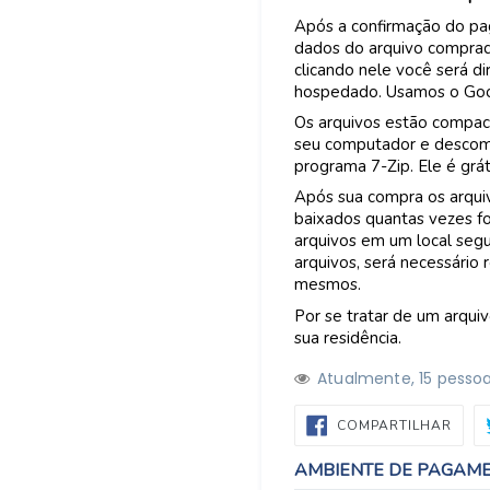
Após a confirmação do p
dados do arquivo comprad
clicando nele você será di
hospedado. Usamos o Goo
Os arquivos estão compac
seu computador e descomp
programa 7-Zip. Ele é grá
Após sua compra os arquiv
baixados quantas vezes fo
arquivos em um local segu
arquivos, será necessário
mesmos.
Por se tratar de um arquiv
sua residência.
Atualmente,
1
5
pessoa
COMP
COMPARTILHAR
NO
FACE
AMBIENTE DE PAGAM