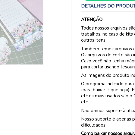
DETALHES DO PRODU
ATENÇÃO!
Todos nossos arquivos são
trabalhos, no caso de kits
outros itens.
Também temos arquivos de 
Os arquivos de corte são 
Caso você não tenha máqui
para cortar usando tesour
As imagens do produto ind
O programa indicado para 
(para baixar clique
aqui
). 
etc os mais usados são o 
etc.
Não damos suporte à util
Nosso suporte é apenas p
dificuldades.
Como baixar nossos arqui