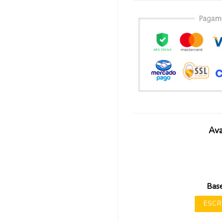
Ava
Base
ESCR