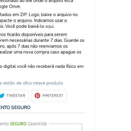
recionado ao link onde o arquivo está
gle Drive.
tados em ZIP. Logo, baixe o arquivo no
acte o arquivo. Indicamos usar o
tis. Você pode baixá-lo
aqui
.
os ficarão disponíveis para serem
rem necessárias durante 7 dias. Guarde os
ro, após 7 dias não reenviamos os
 realizar uma nova compra caso apague os
o digital você não receberá nada físico em
s estão de olho nesse produto
ARTILHAR
TWEETAR
PIN
TWEETAR
PINTEREST
NO
BOOK
PINTEREST
ENTO SEGURO