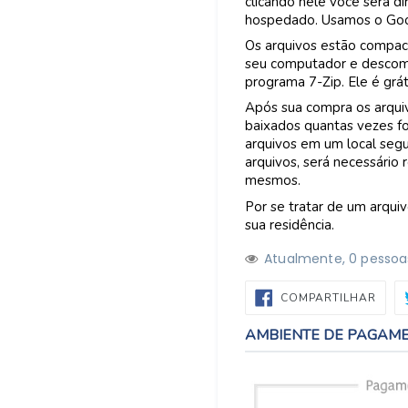
clicando nele você será di
hospedado. Usamos o Goo
Os arquivos estão compac
seu computador e descomp
programa 7-Zip. Ele é grá
Após sua compra os arquiv
baixados quantas vezes fo
arquivos em um local segu
arquivos, será necessário
mesmos.
Por se tratar de um arquiv
sua residência.
Atualmente,
2
3
pessoa
COMP
COMPARTILHAR
NO
FACE
AMBIENTE DE PAGAM