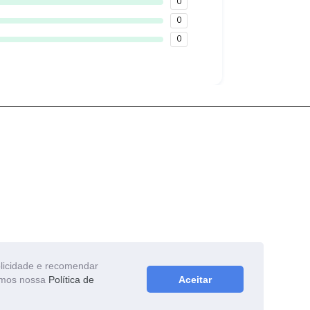
0
0
0
blicidade e recomendar
zamos nossa
Política de
Aceitar